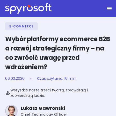
Spyrosoft homepage
Skip to main content
E-COMMERCE
Wybór platformy ecommerce B2B
a rozwój strategiczny firmy – na
co zwrócić uwagę przed
wdrożeniem?
06.03.2026
Czas czytania: 16 min.
Data aktualizacji: 06.15.2026
Wszystkie nasze treści tworzą, sprawdzają i
person_edit
zatwierdzają ludzie.
Lukasz Gawronski
Chief Technology Officer