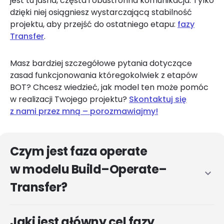
jest tu jasna, częsta i obustronna komunikacja. Tylko
dzięki niej osiągniesz wystarczającą stabilność
projektu, aby przejść do ostatniego etapu:
fazy
Transfer
.
Masz bardziej szczegółowe pytania dotyczące
zasad funkcjonowania któregokolwiek z etapów
BOT? Chcesz wiedzieć, jak model ten może pomóc
w realizacji Twojego projektu?
Skontaktuj się
z nami przez mną – porozmawiajmy!
Czym jest faza operate
w modelu Build–Operate–
expand_more
Transfer?
Jaki jest główny cel fazy