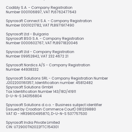
Codibly S.A. - Company Registration
Number 0001106897, VAT PL6762477643
Spyrosoft Connect S.A. - Company Registration
Number 0001021782, VAT PL8971917490
Spyrosoft Ltd - Bulgaria
Spyrosoft BSG S.A. - Company Registration
Number 0000602767, VAT PL8971820046
Spyrosoft Ltd - Company Registration
Number 09952842, VAT 232 4672 21
Spyrosoft Nordics A/S - Company Registration
Number 44938332
Spyrosoft Solutions SRL - Company Registration Number
J2022001161357, Identification number: 45812482
Spyrosoft Solutions GmbH
Tax Identification Number 143/182/41911
D-U-N-S 343156804
Spyrosoft Solutions d.o.o. - Business subject identifier
(issued by Croatian Commerce Court) 081239880
VAT ID - HR39610495870, D-U-N-S 537757530
Spyrosoft India Private Limited
CIN: U72900TN2022FTC154301