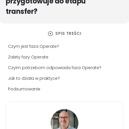
przygotowuje do etapu
transfer?
arrow_circle_right
SPIS TREŚCI
Czym jest faza Operate?
Zalety fazy Operate
Czyim potrzebom odpowiada faza Operate?
Jak to działa w praktyce?
Podsumowanie