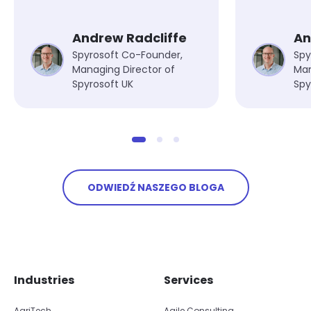
Andrew Radcliffe
An
Spyrosoft Co-Founder,
Spy
Managing Director of
Man
Spyrosoft UK
Spy
ODWIEDŹ NASZEGO BLOGA
Skip footer navigation
Skip office list
Industries
Services
AgriTech
Agile Consulting