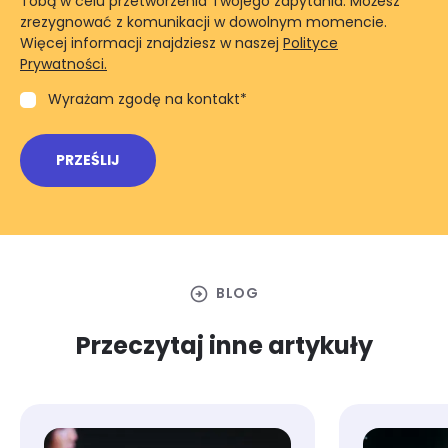
Tobą w celu przetworzenia Twojego zapytania. Możesz
zrezygnować z komunikacji w dowolnym momencie.
Więcej informacji znajdziesz w naszej
Polityce
Prywatności.
Wyrażam zgodę na kontakt
*
arrow_circle_right
BLOG
Przeczytaj inne artykuły