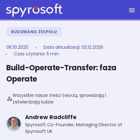
Spyrosoft homepage
Skip to main content
BUDOWANIE ZESPOŁU
06.10.2020
Data aktualizacji:
03.12.2026
Czas czytania: 5 min.
Build-Operate-Transfer: faza
Operate
Wszystkie nasze treści tworzą, sprawdzają i
person_edit
zatwierdzają ludzie.
Andrew Radcliffe
Spyrosoft Co-Founder, Managing Director of
Spyrosoft UK