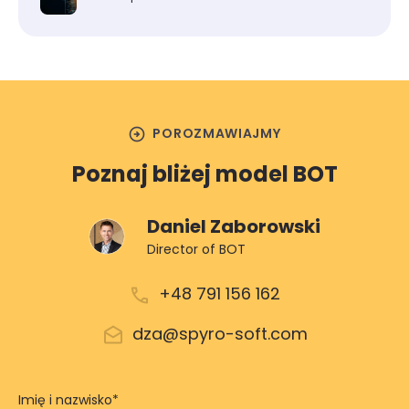
arrow_circle_right
POROZMAWIAJMY
Poznaj bliżej model BOT
Daniel Zaborowski
Director of BOT
+48 791 156 162
dza@spyro-soft.com
Imię i nazwisko
*