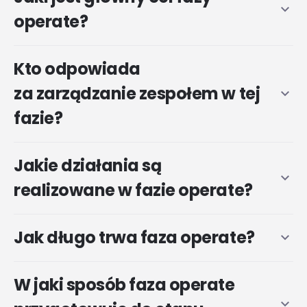
expand_more
operate?
Kto odpowiada
za zarządzanie zespołem w tej
expand_more
fazie?
Jakie działania są
expand_more
realizowane w fazie operate?
Jak długo trwa faza operate?
expand_more
W jaki sposób faza operate
expand_more