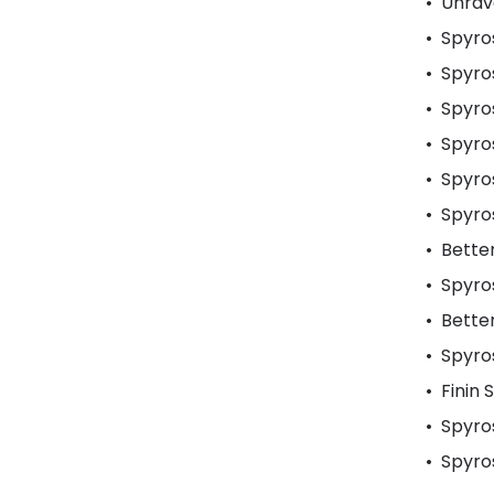
Unrave
Spyros
Spyro
Spyros
Spyros
Spyro
Spyro
Bette
Spyros
Better
Spyros
Finin 
Spyros
Spyros