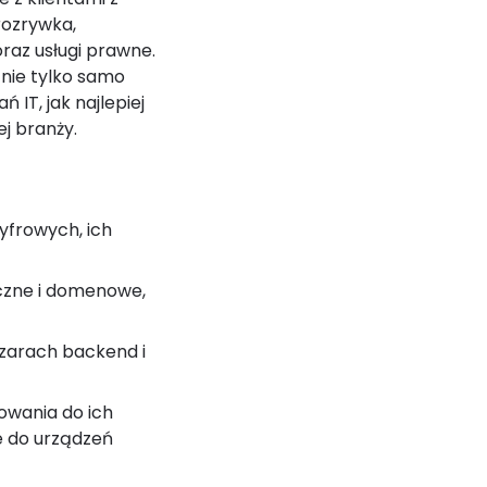
rozrywka,
raz usługi prawne.
 nie tylko samo
 IT, jak najlepiej
j branży.
yfrowych, ich
czne i domenowe,
zarach backend i
owania do ich
e do urządzeń