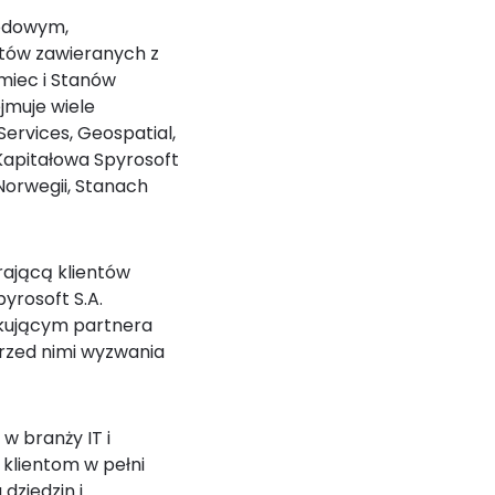
rodowym,
tów zawieranych z
emiec i Stanów
jmuje wiele
ervices, Geospatial,
 Kapitałowa Spyrosoft
 Norwegii, Stanach
rającą klientów
yrosoft S.A.
ukującym partnera
przed nimi wyzwania
w branży IT i
klientom w pełni
dziedzin i