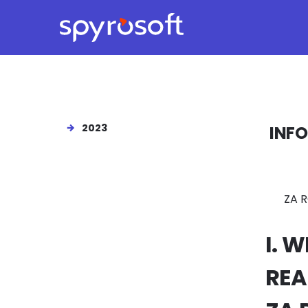
Spyrosoft homepage
Skip to main content
2023
INF
ZA 
I. 
REA