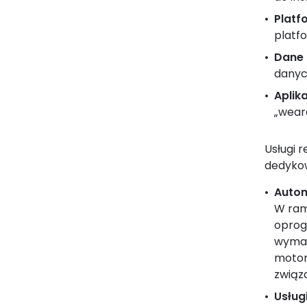
Plat
platf
Dane i
danyc
Aplik
„wear
Usługi 
dedykow
Auto
W ram
oprog
wymag
motor
związa
Usług