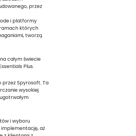
wbudowanego, przez
ode i platformy
 ramach których
ymaganiami, tworzą
na całym świecie
ssentials Plus.
 przez Spyrosoft. Ta
rczanie wysokiej
długotrwałym
tów i wyboru
o implementację, aż
 z klientami z