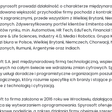
pyrosoft prowadzi działalność o charakterze międzyna
dowana większość przychodów firmy pochodzi z kontrak
i zagranicznymi, przede wszystkim z Wielkiej Brytanii, Ni
zonych. Zdywersyfikowany portfel klientów Emitenta obe
ów rynku, m.in. Automotive, HR Tech, EduTech, Financial S
are & Life Sciences, Industry 4.0, Media i Robotics. Grupa
 biura w Polsce, Wielkiej Brytanii, Niemczech, Chorwacji,
zonych, Rumunii, Argentynie oraz Indiach.
ft S.A. jest międzynarodową firmą technologiczną, wspie
wych na całym świecie we wdrażaniu zmian cyfrowych. Sp
y usługi doradcze i programistyczne organizacjom posz
ogicznego, który rozumie specyfikę ich branży i stojące 
 z technologią i cyfryzacją.
ft to firma założona w 2016 roku we Wrocławiu, działająca 
ca się wytwarzaniem oprogramowania. Spyrosoft oferuje 
sowe podejście, a zakres działania firmy obejmuje szereg 