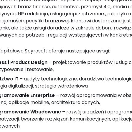
jących branż: finanse, automotive, przemysł 4.0, media i 
ycyna, HR i edukacja, usługi geoprzestrzenne , robotyka o
znajomości specyfiki branżowej, klientowi dostarczane jest
nie, ale także usługi doradcze w zakresie doboru rozwiązań
anych do potrzeb i regulacji występujących w konkretne
apitałowa Spyrosoft oferuje następujące usługi:
ess i Product Design
– projektowanie produktów i usług c
typowanie i testowanie,
ztwo IT
– audyty technologiczne, doradztwo technologi
gia digitalizacji, strategia wdrożeniowa
ramowanie Enterprise
– rozwój oprogramowania w obs
nd, aplikacje mobilne, architektura danych,
gramowanie Wbudowane
– rozwój urządzeń i oprogram
atyzacji, tworzenie rozwiązań komunikacyjnych, aplikacj
owanych,