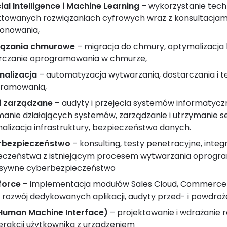
cial Intelligence i Machine Learning
– wykorzystanie techn
ktowanych rozwiązaniach cyfrowych wraz z konsultacjami
jonowania,
iązania chmurowe
– migracja do chmury, optymalizacja 
rczanie oprogramowania w chmurze,
alizacja
– automatyzacja wytwarzania, dostarczania i t
ramowania,
i zarządzane
– audyty i przejęcia systemów informatyczn
manie działających systemów, zarządzanie i utrzymanie 
alizacja infrastruktury, bezpieczeństwo danych.
rbezpieczeństwo
– konsulting, testy penetracyjne, integ
eczeństwa z istniejącym procesem wytwarzania oprogr
sywne cyberbezpieczeństwo
force
– implementacja modułów Sales Cloud, Commerce C
, rozwój dedykowanych aplikacji, audyty przed- i powdro
Human Machine Interface)
– projektowanie i wdrażanie 
erakcji użytkownika z urządzeniem