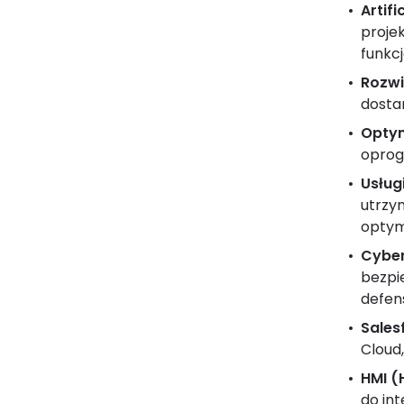
Artifi
proje
funkc
Rozw
dosta
Optym
oprog
Usług
utrzy
optym
Cybe
bezpi
defen
Sales
Cloud
HMI (
do int