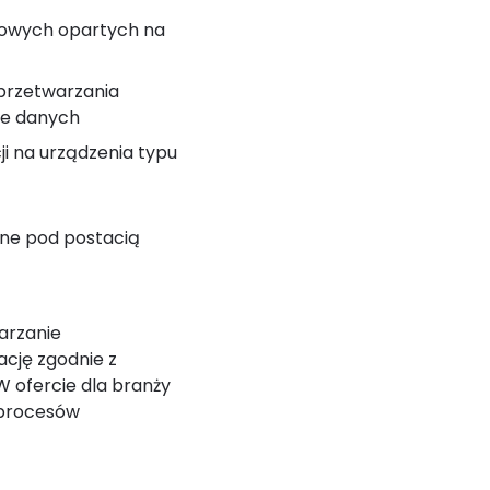
etowych opartych na
 przetwarzania
ie danych
cji na urządzenia typu
ane pod postacią
arzanie
cję zgodnie z
 ofercie dla branży
 procesów