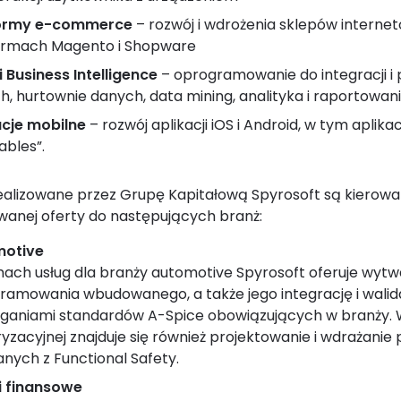
formy e-commerce
– rozwój i wdrożenia sklepów intern
ormach Magento i Shopware
 Business Intelligence
– oprogramowanie do integracji i
h, hurtownie danych, data mining, analityka i raportowan
acje mobilne
– rozwój aplikacji iOS i Android, w tym aplika
ables”.
realizowane przez Grupę Kapitałową Spyrosoft są kierow
anej oferty do następujących branż:
motive
ach usług dla branży automotive Spyrosoft oferuje wytw
ramowania wbudowanego, a także jego integrację i walida
aniami standardów A-Spice obowiązujących w branży. W
yzacyjnej znajduje się również projektowanie i wdrażanie
nych z Functional Safety.
i finansowe