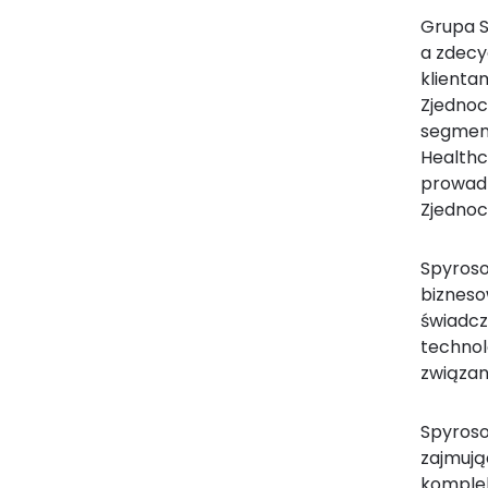
Grupa S
a zdecy
klientam
Zjednoc
segment
Healthc
prowadzi
Zjednoc
Spyroso
bizneso
świadcz
technol
związane
Spyroso
zajmują
komplek