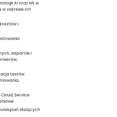
ologii AI oraz ML w
 w zakresie ich
kosztów i
estowania
ych, wsparcie i
serwerów,
racja testów
amowania,
loud, Service
żeniowe
rozwiązań służących