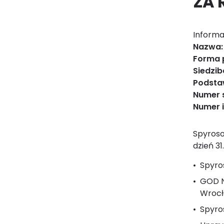
ZA 
Informa
Nazwa
Forma 
Siedzib
Podsta
Numer 
Numer i
Spyroso
dzień 31
Spyros
GOD N
Wrocł
Spyros