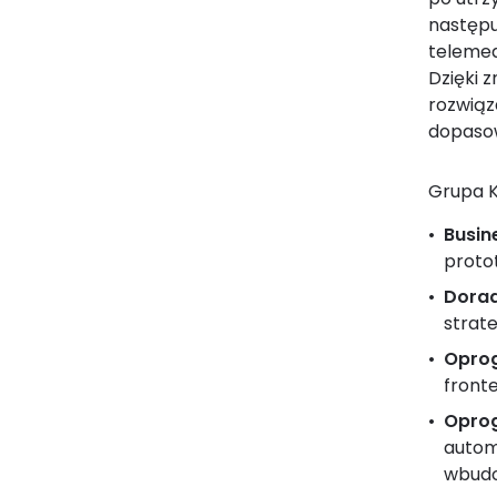
następu
telemed
Dzięki 
rozwiąza
dopasow
Grupa K
Busin
proto
Dorad
strate
Oprog
fronte
Opro
autom
wbud