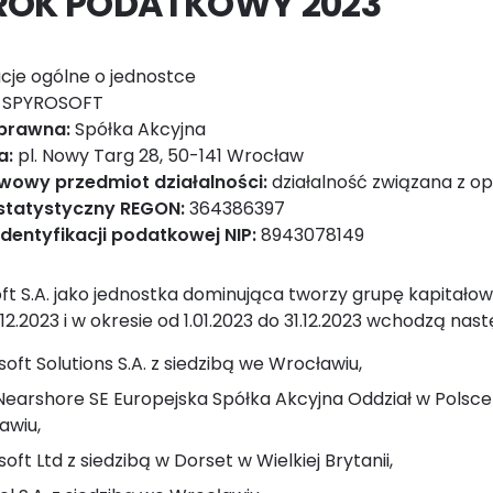
ROK PODATKOWY 2023
cje ogólne o jednostce
:
SPYROSOFT
prawna:
Spółka Akcyjna
a:
pl. Nowy Targ 28, 50-141 Wrocław
wowy przedmiot działalności:
działalność związana z 
statystyczny REGON:
364386397
dentyfikacji podatkowej NIP:
8943078149
ft S.A. jako jednostka dominująca tworzy grupę kapitałową
.12.2023 i w okresie od 1.01.2023 do 31.12.2023 wchodzą na
oft Solutions S.A. z siedzibą we Wrocławiu,
earshore SE Europejska Spółka Akcyjna Oddział w Polsce 
awiu,
oft Ltd z siedzibą w Dorset w Wielkiej Brytanii,