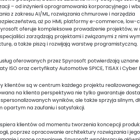
izacji – od inżynierii oprogramowania korporacyjnego i 
ania z zakresu AI/ML, rozwiązania chmurowe i narzędzia
zpieczeństwa, aż po HMI, platformy e-commerce, low-c
yrosoft oferuje kompleksowe prowadzenie projektów, w
 specjaliści zarządzają projektami i związanymi z nimi w
kturę, a także piszą i rozwijają warstwę programistyczną.
usług oferowanych przez Spyrosoft potwierdzają uznane 
aty ISO oraz certyfikaty Automotive SPICE, TISAX i Cyber E
y klientów są w centrum każdego projektu realizowanego
owana na klienta perspektywa nie tylko gwarantuje dosta
 i spersonalizowanych wyników, ale także sprzyja silnym, 
 opartym na zaufaniu i satysfakcji.
spiera klientów od momentu tworzenia koncepcji produk
ogii, poprzez opracowanie architektury rozwiązania i jeg
ymanie i prace rozwojowe. Spyrosoft współpracuje głównie