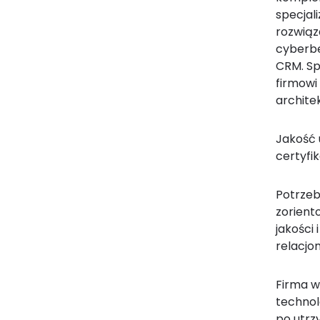
specjal
rozwiąz
cyberbe
CRM. Sp
firmowi
archite
Jakość 
certyfik
Potrzeb
zorient
jakości
relacjom
Firma w
technol
po utrz